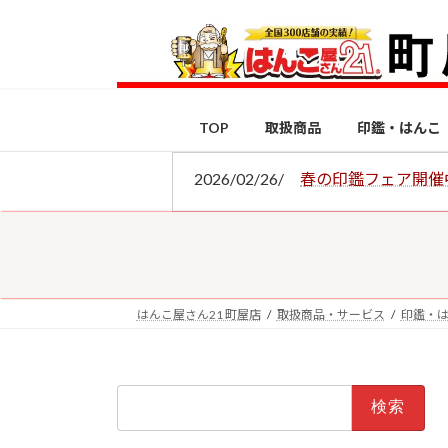
コ
ナ
ン
ビ
テ
ゲ
ン
ー
ツ
シ
TOP
取扱商品
印鑑・はんこ
へ
ョ
ス
ン
2026/02/26/
春の印鑑フェア開催
キ
に
ッ
移
プ
動
はんこ屋さん21 町屋店
取扱商品・サービス
印鑑・
検
索: