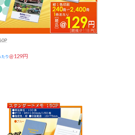
0P
@129円
あたり