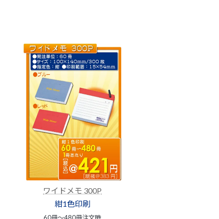
ワイドメモ 300P
紺1色印刷
60冊～480冊注文時