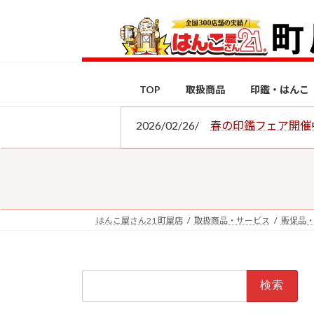
コ
ナ
ン
ビ
テ
ゲ
ン
ー
ツ
シ
TOP
取扱商品
印鑑・はんこ
へ
ョ
ス
ン
2026/02/26/
春の印鑑フェア開催
キ
に
ッ
移
プ
動
はんこ屋さん21 町屋店
取扱商品・サービス
販促品
検
索: