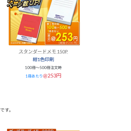
スタンダードメモ 150P
紺1色印刷
100冊～500冊注文時
@253円
1冊あたり
です。