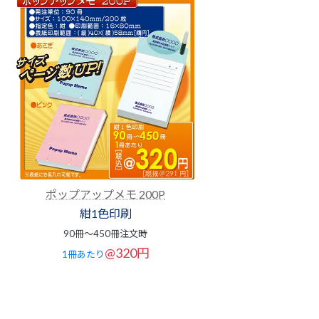
ポップアップメモ 200P
紺1色印刷
90冊～450冊注文時
@320円
1冊あたり