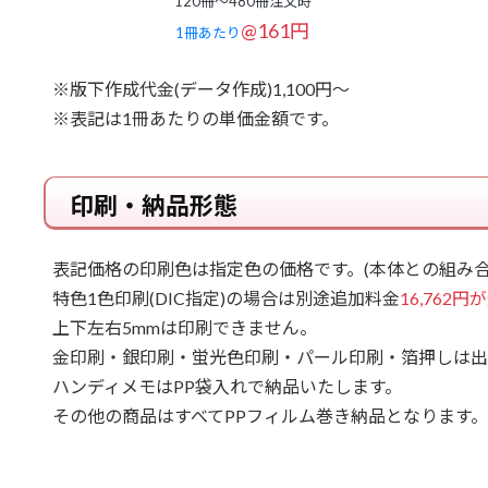
120冊～480冊注文時
@161円
1冊あたり
※版下作成代金(データ作成)1,100円～
※表記は1冊あたりの単価金額です。
印刷・納品形態
表記価格の印刷色は指定色の価格です。(本体との組み合
特色1色印刷(DIC指定)の場合は別途追加料金
16,762
上下左右5mmは印刷できません。
金印刷・銀印刷・蛍光色印刷・パール印刷・箔押しは出
ハンディメモはPP袋入れで納品いたします。
その他の商品はすべてPPフィルム巻き納品となります。